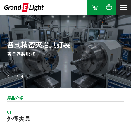
特殊橡膠材質
各式精密夾治具訂製
德國-NANN
確保耐用與高效能
專業客製服務
專業夾治具
2
/
4
產品介紹
01
02
03
04
05
06
外徑夾具
反張夾具
立式夾頭
夾具配件
油膜膨脹夾具
龍鱗甲防彈背心