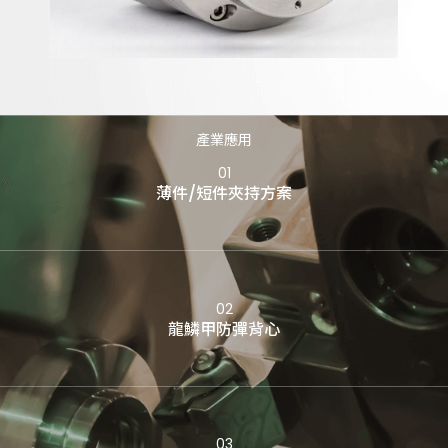
產業應用
01
薄件/短件夾持方案
02
龍鱗甲防彈背心
03